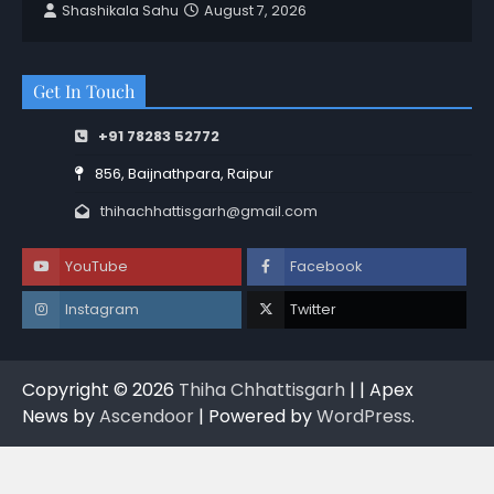
Shashikala Sahu
August 7, 2026
Get In Touch
+91 78283 52772
856, Baijnathpara, Raipur
thihachhattisgarh@gmail.com
YouTube
Facebook
Instagram
Twitter
Copyright © 2026
Thiha Chhattisgarh
| | Apex
News by
Ascendoor
| Powered by
WordPress
.