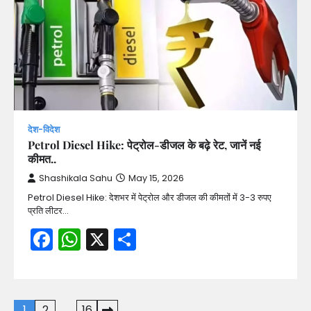
देश-विदेश
Petrol Diesel Hike: पेट्रोल-डीजल के बढ़े रेट, जानें नई
कीमत..
Shashikala Sahu
May 15, 2026
Petrol Diesel Hike: देशभर में पेट्रोल और डीजल की कीमतों में 3-3 रुपए
प्रति लीटर…
Facebook
WhatsApp
X
Share
Posts
1
2
…
16