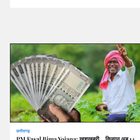
छत्तीसगढ़
PM Fasal Bima Yojana: खुशखबरी… किसान अब 14