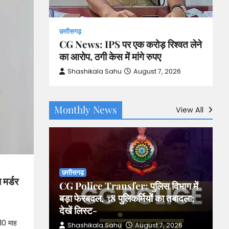
छत्तीसगढ़
CG News: IPS पर एक करोड़ रिश्वत लेने
ल के
का आरोप, ठगी केस में मांगे रुपए
; 10 माह
Shashikala Sahu
August 7, 2026
2026
Monthly News
View All
छत्तीसगढ़
मर्डर
CG Police Transfer: पुलिस विभाग में
बड़ा फेरबदल, 38 पुलिकर्मियों का तबादला;
देखें लिस्ट-
10 माह
Shashikala Sahu
August 7, 2026