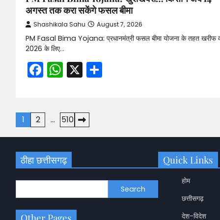
अगस्त तक करा सकेंगे फसल बीमा
Shashikala Sahu
August 7, 2026
PM Fasal Bima Yojana: प्रधानमंत्री फसल बीमा योजना के तहत खरीफ वर
2026 के लिए…
Facebook
WhatsApp
X
Share
Posts
1
2
…
510
pagination
ठीहा छत्तीसगढ़
Quick Links
होम
Search
छत्तीसगढ़
Other Pages
देश-विदेश