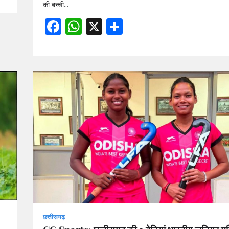
की बच्ची…
Facebook
WhatsApp
X
Share
छत्तीसगढ़