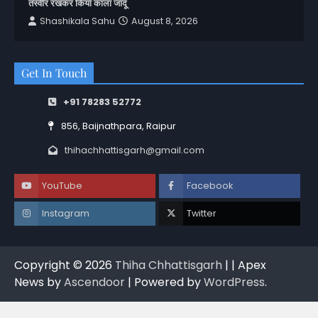
तस्वीर रखकर किया काला जादू
Shashikala Sahu
August 8, 2026
Get In Touch
+91 78283 52772
856, Baijnathpara, Raipur
thihachhattisgarh@gmail.com
YouTube
Facebook
Instagram
Twitter
Copyright © 2026
Thiha Chhattisgarh
| | Apex
News by
Ascendoor
| Powered by
WordPress
.