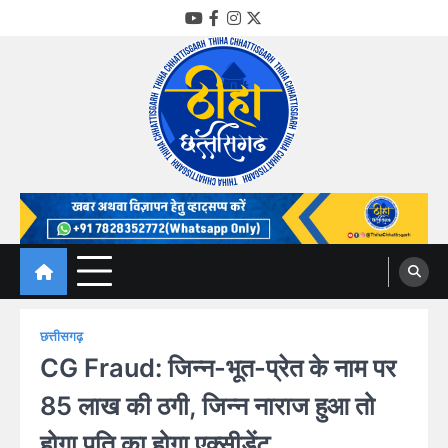
Skip
YouTube
Facebook
Instagram
Twitter
to
content
Thiha Chhattisgarh
गोठ जन-जन के
छत्तीसगढ़
CG Fraud: जिन्न-भूत-प्रेत के नाम पर
85 लाख की ठगी, जिन्न नाराज हुआ तो
होगा पति का होगा एक्सीडेंट