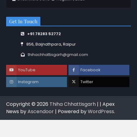
Get In Touch
+91 78283 52772
856, Baijnathpara, Raipur
thihachhattisgarh@gmail.com
YouTube
Facebook
Instagram
Twitter
Copyright © 2026
Thiha Chhattisgarh
| | Apex
News by
Ascendoor
| Powered by
WordPress
.