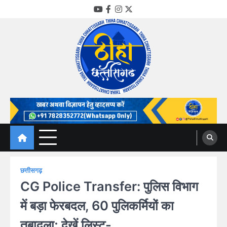
Skip
YouTube
Facebook
Instagram
Twitter
to
content
Thiha Chhattisgarh
गोठ जन-जन के
छत्तीसगढ़
CG Police Transfer: पुलिस विभाग
में बड़ा फेरबदल, 60 पुलिकर्मियों का
तबादला; देखें लिस्ट-