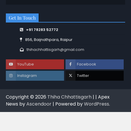
Get In Touch
+91 78283 52772
856, Baijnathpara, Raipur
thihachhattisgarh@gmail.com
YouTube
Facebook
Instagram
Twitter
Copyright © 2026
Thiha Chhattisgarh
| | Apex
News by
Ascendoor
| Powered by
WordPress
.