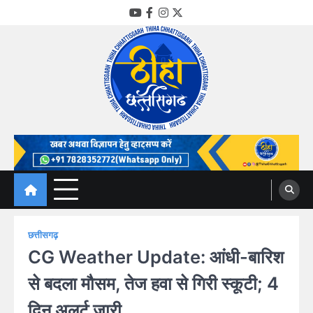
Skip
YouTube
Facebook
Instagram
Twitter
to
content
Thiha Chhattisgarh
गोठ जन-जन के
छत्तीसगढ़
CG Weather Update: आंधी-बारिश
से बदला मौसम, तेज हवा से गिरी स्कूटी; 4
दिन अलर्ट जारी