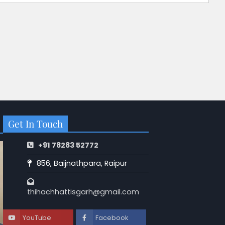
Get In Touch
+91 78283 52772
856, Baijnathpara, Raipur
thihachhattisgarh@gmail.com
YouTube
Facebook