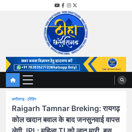
Skip
YouTube
Facebook
Instagram
Twitter
to
content
Thiha Chhattisgarh
गोठ जन-जन के
छत्तीसगढ़
ट्रेंडिंग
Raigarh Tamnar Breking: रायगढ़
कोल खदान बवाल के बाद जनसुनवाई वापस
लेगी JPL; महिला TI को लात मारी, बस