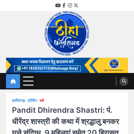
Skip
YouTube
Facebook
Instagram
Twitter
to
content
Thiha Chhattisgarh
गोठ जन-जन के
छत्तीसगढ़
ट्रेंडिंग
धर्म
Pandit Dhirendra Shastri: पं.
धीरेंद्र शास्त्री की कथा में श्रद्धालु बनकर
घुसे संदिग्ध, 9 महिलाएं समेत 20 हिरासत