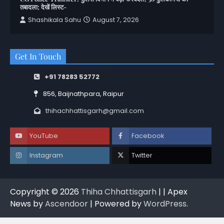
तबादला; देखें लिस्ट-
Shashikala Sahu
August 7, 2026
Get In Touch
+91 78283 52772
856, Baijnathpara, Raipur
thihachhattisgarh@gmail.com
YouTube
Facebook
Instagram
Twitter
Copyright © 2026
Thiha Chhattisgarh
| | Apex
News by
Ascendoor
| Powered by
WordPress
.