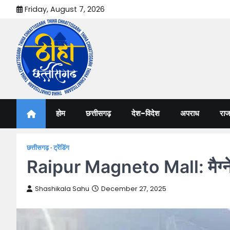
Skip
Friday, August 7, 2026
to
content
Thiha Chhattisgarh
गोठ जन-जन के
होम
छत्तीसगढ़
देश-विदेश
अपराध
राज
छत्तीसगढ़
ट्रेंडिंग
Raipur Magneto Mall: मैग्नेटो म
Shashikala Sahu
December 27, 2025