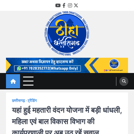
Skip
YouTube
Facebook
Instagram
Twitter
to
content
Thiha Chhattisgarh
गोठ जन-जन के
छत्तीसगढ़
ट्रेंडिंग
यहां हुई महतारी वंदन योजना में बड़ी धांधली,
महिला एवं बाल विकास विभाग की
कार्यप्रणाली पर अब उठ रहें सवाल