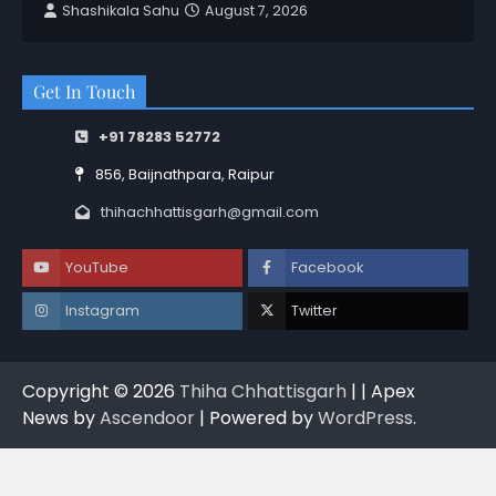
Shashikala Sahu
August 7, 2026
Get In Touch
+91 78283 52772
856, Baijnathpara, Raipur
thihachhattisgarh@gmail.com
YouTube
Facebook
Instagram
Twitter
Copyright © 2026
Thiha Chhattisgarh
| | Apex
News by
Ascendoor
| Powered by
WordPress
.