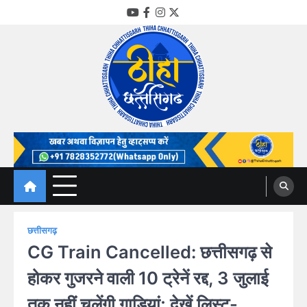
Skip
YouTube
Facebook
Instagram
Twitter
to
content
Thiha Chhattisgarh
गोठ जन-जन के
छत्तीसगढ़
CG Train Cancelled: छत्तीसगढ़ से
होकर गुजरने वाली 10 ट्रेनें रद्द, 3 जुलाई
तक नहीं चलेंगी गाड़ियां; देखें लिस्ट-