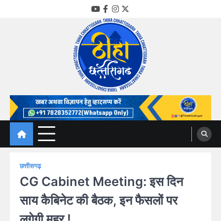
Skip
YouTube
Facebook
Instagram
Twitter
to
content
Thiha Chhattisgarh
गोठ जन-जन के
छत्तीसगढ़
CG Cabinet Meeting: इस दिन
साय कैबिनेट की बैठक, इन फैसलों पर
लगेगी मुहर !