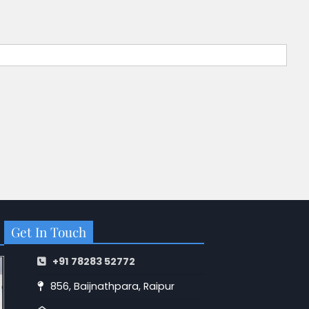
Get In Touch
+91 78283 52772
856, Baijnathpara, Raipur