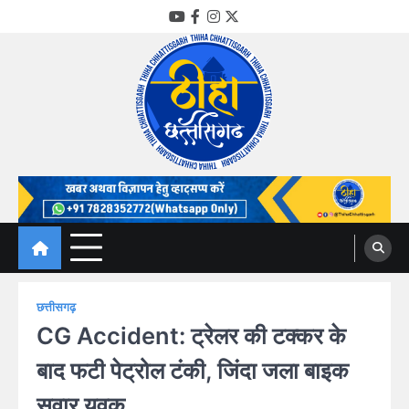
Skip
YouTube
Facebook
Instagram
Twitter
to
content
Thiha Chhattisgarh
गोठ जन-जन के
छत्तीसगढ़
CG Accident: ट्रेलर की टक्कर के
बाद फटी पेट्रोल टंकी, जिंदा जला बाइक
सवार युवक