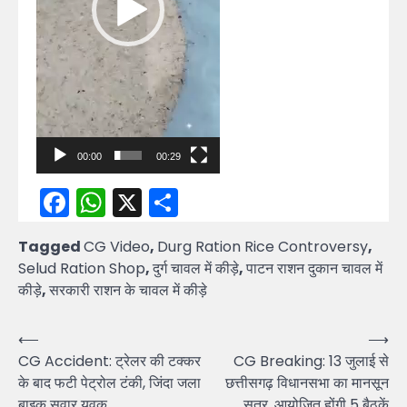
00:00
00:29
Facebook
WhatsApp
X
Share
Tagged
CG Video
,
Durg Ration Rice Controversy
,
Selud Ration Shop
,
दुर्ग चावल में कीड़े
,
पाटन राशन दुकान चावल में
कीड़े
,
सरकारी राशन के चावल में कीड़े
Post
⟵
⟶
CG Accident: ट्रेलर की टक्कर
CG Breaking: 13 जुलाई से
navigation
के बाद फटी पेट्रोल टंकी, जिंदा जला
छत्तीसगढ़ विधानसभा का मानसून
बाइक सवार युवक
सत्र, आयोजित होंगी 5 बैठकें