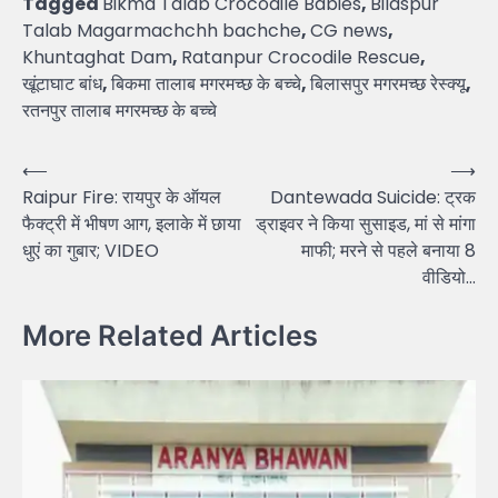
Tagged
Bikma Talab Crocodile Babies
,
Bilaspur
Talab Magarmachchh bachche
,
CG news
,
Khuntaghat Dam
,
Ratanpur Crocodile Rescue
,
खूंटाघाट बांध
,
बिकमा तालाब मगरमच्छ के बच्चे
,
बिलासपुर मगरमच्छ रेस्क्यू
,
रतनपुर तालाब मगरमच्छ के बच्चे
Post
⟵
⟶
Raipur Fire: रायपुर के ऑयल
Dantewada Suicide: ट्रक
navigation
फैक्ट्री में भीषण आग, इलाके में छाया
ड्राइवर ने किया सुसाइड, मां से मांगा
धुएं का गुबार; VIDEO
माफी; मरने से पहले बनाया 8
वीडियो…
More Related Articles