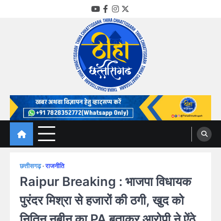
Skip
YouTube
Facebook
Instagram
Twitter
to
content
Thiha Chhattisgarh
गोठ जन-जन के
छत्तीसगढ़
राजनीति
Raipur Breaking : भाजपा विधायक
पुरंदर मिश्रा से हजारों की ठगी, खुद को
नितिन नबीन का PA बताकर आरोपी ने ऐंठे