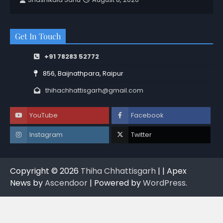
Get In Touch
+91 78283 52772
856, Baijnathpara, Raipur
thihachhattisgarh@gmail.com
YouTube
Facebook
Instagram
Twitter
Copyright © 2026
Thiha Chhattisgarh
| | Apex
News by
Ascendoor
| Powered by
WordPress
.