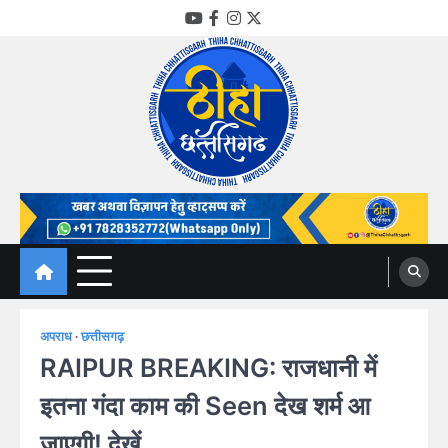
Skip
YouTube
Facebook
Instagram
Twitter
to
content
Thiha Chhattisgarh
गोठ जन-जन के
अपराध
छत्तीसगढ़
RAIPUR BREAKING: राजधानी में
इतना गंदा काम की Seen देख शर्म आ
जाएगी! देखें…