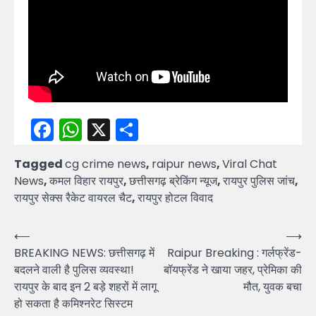
Facebook
WhatsApp
X
Share
Tagged
cg crime news
,
raipur news
,
Viral Chat
News
,
कमल विहार रायपुर
,
छत्तीसगढ़ ब्रेकिंग न्यूज
,
रायपुर पुलिस जांच
,
रायपुर सेक्स रैकेट वायरल चैट
,
रायपुर होटल विवाद
Post
⟵
⟶
BREAKING NEWS: छत्तीसगढ़ में
Raipur Breaking : गर्लफ्रेंड-
navigation
बदलने वाली है पुलिस व्यवस्था!
बॉयफ्रेंड ने खाया जहर, प्रेमिका की
रायपुर के बाद इन 2 बड़े शहरों में लागू
मौत, युवक बचा
हो सकता है कमिश्नरेट सिस्टम