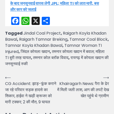
के बाद जनसुनवाई वापस लेगी JPL; महिला TI को लात मारी, बस
और कार को जलाई
Facebook
WhatsApp
X
Share
Tagged
Jindal Coal Project
,
Raigarh Koyla Khadan
Bawal
,
Raigarh Tamnar Breking
,
Tamnar Coal Block
,
Tamnar Koyla Khadan Bawal
,
Tamnar Woman TI
Injured
,
जिंदल कोयला खदान
,
तमनार कोयला खदान में बवाल; महिला
TI बुरी तरह घायल
,
तमनार कोल ब्लॉक विवाद
,
रायगढ़ में कोयला खदान की
जनसुनवाई रुकी
Post
⟵
⟶
CG Accident: झाड़-फूंक कराने
Khairagarh News: पैरा के ढेर
navigation
जा रहे परिवार सड़क हादसे का
में मिली जली लाश, आग की लपटें देख
शिकार, हाईवा ने खड़ी क्रूजर को
खेत पहुंचे थे ग्रामीण
मारी टक्कर; 2 की मौत, 9 घायल