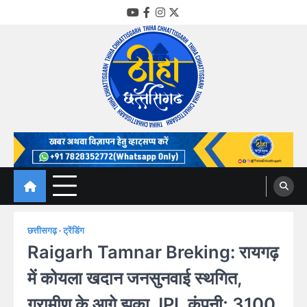
Skip
YouTube
Facebook
Instagram
Twitter
to
content
Thiha Chhattisgarh
गोठ जन-जन के
छत्तीसगढ़
ट्रेंडिंग
Raigarh Tamnar Breking: रायगढ़
में कोयला खदान जनसुनवाई स्थगित,
ग्रामीण के आगे झुका JPL कंपनी; 3100