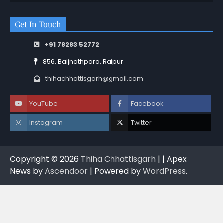
Get In Touch
+91 78283 52772
856, Baijnathpara, Raipur
thihachhattisgarh@gmail.com
YouTube
Facebook
Instagram
Twitter
Copyright © 2026
Thiha Chhattisgarh
| | Apex
News by
Ascendoor
| Powered by
WordPress
.