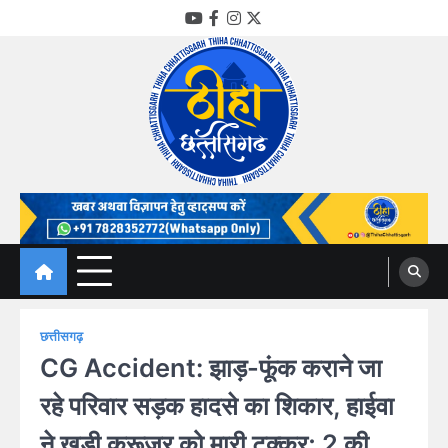
Skip
YouTube
Facebook
Instagram
Twitter
to
content
Thiha Chhattisgarh
गोठ जन-जन के
छत्तीसगढ़
CG Accident: झाड़-फूंक कराने जा
रहे परिवार सड़क हादसे का शिकार, हाईवा
ने खड़ी क्रूजर को मारी टक्कर; 2 की