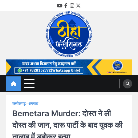
Skip
YouTube
Facebook
Instagram
Twitter
to
content
Thiha Chhattisgarh
गोठ जन-जन के
छत्तीसगढ़
अपराध
Bemetara Murder: दोस्त ने ली
दोस्त की जान, दारू पार्टी के बाद युवक की
तालाब में डुबोकर हत्या