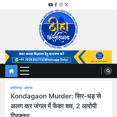
Skip
YouTube
Facebook
Instagram
Twitter
to
content
Thiha Chhattisgarh
गोठ जन-जन के
छत्तीसगढ़
अपराध
Kondagaon Murder: सिर-धड़ से
अलग कर जंगल में फेंका शव, 2 आरोपी
गिरफ्तार