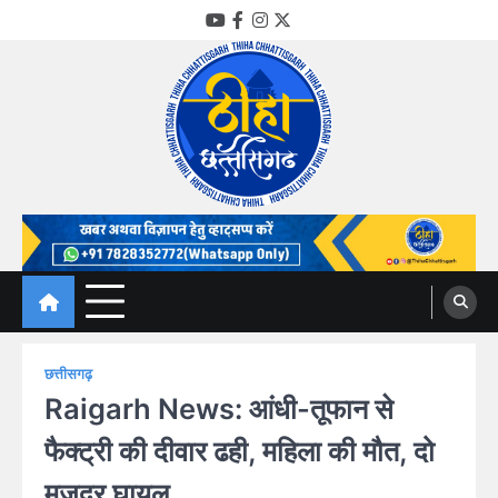
Skip
YouTube
Facebook
Instagram
Twitter
to
content
Thiha Chhattisgarh
गोठ जन-जन के
छत्तीसगढ़
Raigarh News: आंधी-तूफान से
फैक्ट्री की दीवार ढही, महिला की मौत, दो
मजदूर घायल