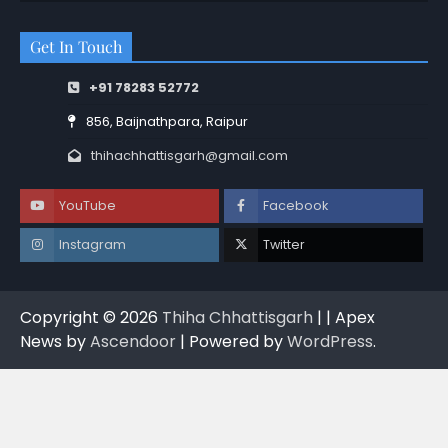
Get In Touch
+91 78283 52772
856, Baijnathpara, Raipur
thihachhattisgarh@gmail.com
YouTube
Facebook
Instagram
Twitter
Copyright © 2026
Thiha Chhattisgarh
| | Apex
News by
Ascendoor
| Powered by
WordPress
.