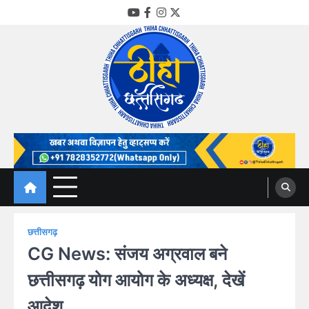
Skip
YouTube
Facebook
Instagram
Twitter
to
content
Thiha Chhattisgarh
गोठ जन-जन के
छत्तीसगढ़
CG News: संजय अग्रवाल बने
छत्तीसगढ़ योग आयोग के अध्यक्ष, देखें
आदेश