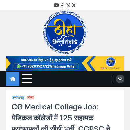
Skip
YouTube
Facebook
Instagram
Twitter
to
content
Thiha Chhattisgarh
गोठ जन-जन के
छत्तीसगढ़
जॉब्स
CG Medical College Job:
मेडिकल कॉलेजों में 125 सहायक
प्राध्यापकों की सीधी भर्ती, CGPSC ने