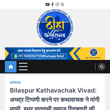
Skip
YouTube
Facebook
Instagram
Twitter
to
content
Thiha Chhattisgarh
गोठ जन-जन के
छत्तीसगढ़
Bilaspur Kathavachak Vivad:
अभद्र टिप्पणी करने पर कथावाचक ने मांगी
माफी, इधर सतनामी समाज गिरफ्तारी की