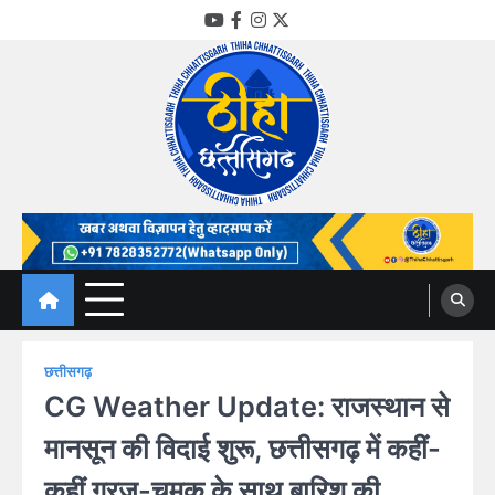
Skip
YouTube
Facebook
Instagram
Twitter
to
content
Thiha Chhattisgarh
गोठ जन-जन के
छत्तीसगढ़
CG Weather Update: राजस्थान से
मानसून की विदाई शुरू, छत्तीसगढ़ में कहीं-
कहीं गरज-चमक के साथ बारिश की