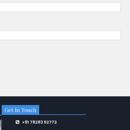
Get In Touch
+91 78283 52772