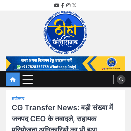
Skip
YouTube
Facebook
Instagram
Twitter
to
content
Thiha Chhattisgarh
गोठ जन-जन के
छत्तीसगढ़
CG Transfer News: बड़ी संख्या में
जनपद CEO के तबादले, सहायक
परियोजना अधिकारियों का भी हुआ