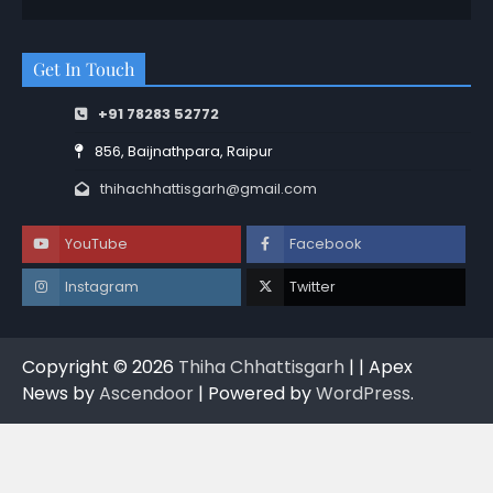
Get In Touch
+91 78283 52772
856, Baijnathpara, Raipur
thihachhattisgarh@gmail.com
YouTube
Facebook
Instagram
Twitter
Copyright © 2026
Thiha Chhattisgarh
| | Apex
News by
Ascendoor
| Powered by
WordPress
.