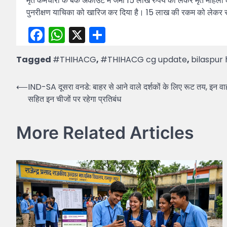
मृत कर्मचारी के बैंक अकाउंट में जमा 15 लाख रुपये को लेकर मृत महिला
पुनरीक्षण याचिका को खारिज कर दिया है। 15 लाख की रकम को लेकर ससुर-द
Facebook
WhatsApp
X
Share
Tagged
#THIHACG
,
#THIHACG cg update
,
bilaspur 
Post
⟵
IND-SA दूसरा वनडे: बाहर से आने वाले दर्शकों के लिए रूट तय, इन वाहनो
सहित इन चीजों पर रहेगा प्रतिबंध
navigation
More Related Articles