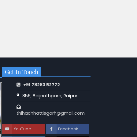
Get In Touch
+91 78283 52772
856, Baijnathpara, Raipur
thihachhattisgarh@gmail.com
YouTube
Facebook