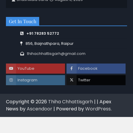
Get In Touch
+91 78283 52772
856, Baijnathpara, Raipur
thihachhattisgarh@gmail.com
YouTube
Facebook
Instagram
Twitter
Copyright © 2026
Thiha Chhattisgarh
| | Apex
News by
Ascendoor
| Powered by
WordPress
.