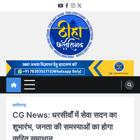
Skip
YouTube
Facebook
Instagram
Twitter
to
content
Thiha Chhattisgarh
गोठ जन-जन के
छत्तीसगढ़
CG News: धरसीवाँ में सेवा सदन का
शुभारंभ, जनता की समस्याओं का होगा
त्वरित समाधान