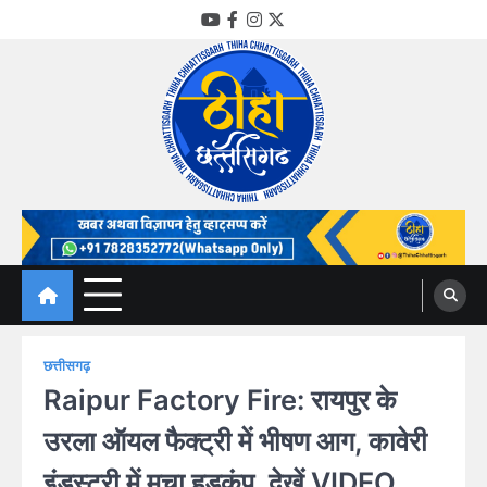
Skip
YouTube
Facebook
Instagram
Twitter
to
content
Thiha Chhattisgarh
गोठ जन-जन के
छत्तीसगढ़
Raipur Factory Fire: रायपुर के
उरला ऑयल फैक्ट्री में भीषण आग, कावेरी
इंडस्ट्री में मचा हड़कंप, देखें VIDEO