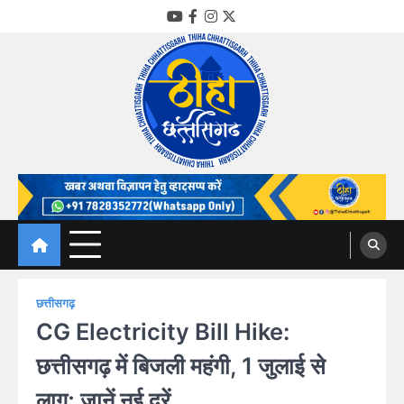
Skip
YouTube
Facebook
Instagram
Twitter
to
content
Thiha Chhattisgarh
गोठ जन-जन के
छत्तीसगढ़
CG Electricity Bill Hike:
छत्तीसगढ़ में बिजली महंगी, 1 जुलाई से
लागू; जानें नई दरें