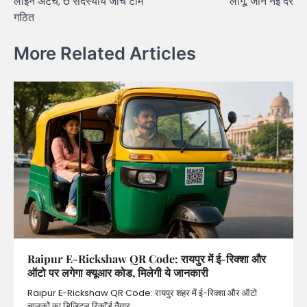
लाइन अटैच; 6 सदस्यीय जांच टीम
लागू; जानें नई दरें
गठित
More Related Articles
Raipur E-Rickshaw QR Code: रायपुर में ई-रिक्शा और
ऑटो पर लगेगा क्यूआर कोड, मिलेगी ये जानकारी
Raipur E-Rickshaw QR Code: रायपुर शहर में ई-रिक्शा और ऑटो
चालकों का डिजिटल रिकॉर्ड तैयार…