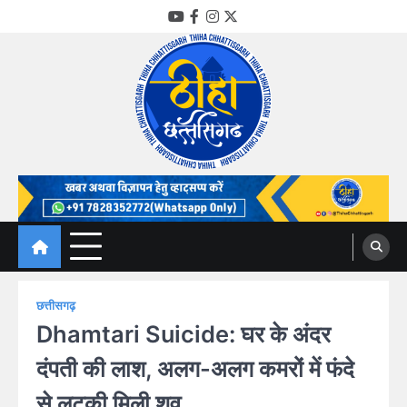
Skip
YouTube
Facebook
Instagram
Twitter
to
content
Thiha Chhattisgarh
गोठ जन-जन के
छत्तीसगढ़
Dhamtari Suicide: घर के अंदर
दंपती की लाश, अलग-अलग कमरों में फंदे
से लटकी मिली शव