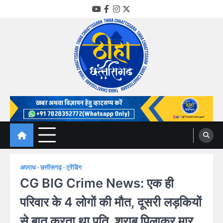
Skip
YouTube
Facebook
Instagram
Twitter
to
content
Thiha Chhattisgarh
गोठ जन-जन के
अपराध
छत्तीसगढ़
ट्रेंडिंग
CG BIG Crime News: एक ही
परिवार के 4 लोगों की मौत, दूसरी लड़कियों
से बात करता था पति, शराब पिलाकर मार