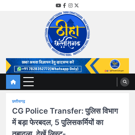
Skip
YouTube
Facebook
Instagram
Twitter
to
content
Thiha Chhattisgarh
गोठ जन-जन के
छत्तीसगढ़
CG Police Transfer: पुलिस विभाग
में बड़ा फेरबदल, 5 पुलिसकर्मियों का
तबादला, देखें लिस्ट-