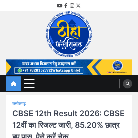
Skip
YouTube
Facebook
Instagram
Twitter
to
content
Thiha Chhattisgarh
गोठ जन-जन के
छत्तीसगढ़
CBSE 12th Result 2026: CBSE
12वीं का रिजल्ट जारी, 85.20% छात्र
हुए पास, ऐसे करें चेक