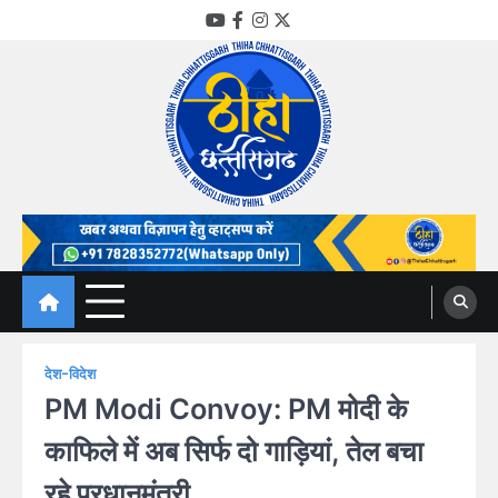
Skip
YouTube
Facebook
Instagram
Twitter
to
content
Thiha Chhattisgarh
गोठ जन-जन के
देश-विदेश
PM Modi Convoy: PM मोदी के
काफिले में अब सिर्फ दो गाड़ियां, तेल बचा
रहे प्रधानमंत्री