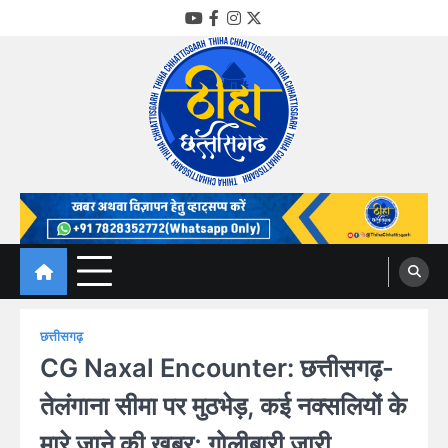
Skip
YouTube
Facebook
Instagram
Twitter
to
content
Thiha Chhattisgarh
गोठ जन-जन के
छत्तीसगढ़
CG Naxal Encounter: छत्तीसगढ़-
तेलंगाना सीमा पर मुठभेड़, कई नक्सलियों के
मारे जाने की खबर; गोलीबारी जारी