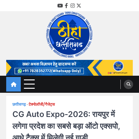
Skip
YouTube
Facebook
Instagram
Twitter
to
content
Thiha Chhattisgarh
गोठ जन-जन के
छत्तीसगढ़
टेक्नोलॉजी/गैजेट्स
CG Auto Expo-2026: रायपुर में
लगेगा प्रदेश का सबसे बड़ा ऑटो एक्सपो,
आधे टैक्स में मिलेगी नई गाड़ी