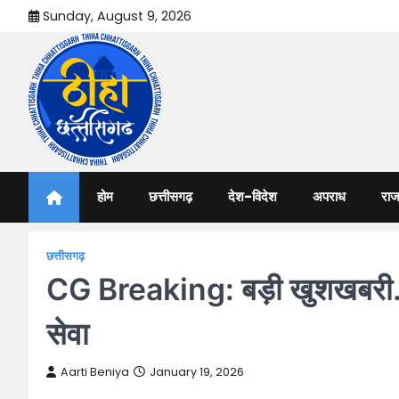
Skip
Sunday, August 9, 2026
to
content
Thiha Chhattisgarh
गोठ जन-जन के
होम
छत्तीसगढ़
देश-विदेश
अपराध
राज
छत्तीसगढ़
CG Breaking: बड़ी खुशखबरी…अब
सेवा
Aarti Beniya
January 19, 2026