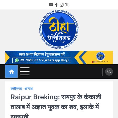
Skip
YouTube
Facebook
Instagram
Twitter
to
content
Thiha Chhattisgarh
गोठ जन-जन के
छत्तीसगढ़
अपराध
Raipur Breking: रायपुर के कंकाली
तालाब में अज्ञात युवक का शव, इलाके में
सनसनी