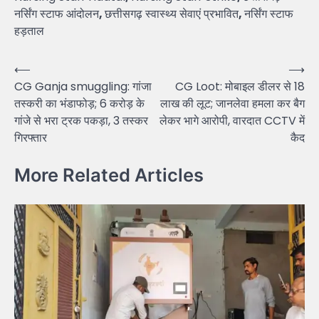
नर्सिंग स्टाफ आंदोलन
,
छत्तीसगढ़ स्वास्थ्य सेवाएं प्रभावित
,
नर्सिंग स्टाफ
हड़ताल
Post
⟵
⟶
CG Ganja smuggling: गांजा
CG Loot: मोबाइल डीलर से 18
navigation
तस्करी का भंडाफोड़; 6 करोड़ के
लाख की लूट; जानलेवा हमला कर बैग
गांजे से भरा ट्रक पकड़ा, 3 तस्कर
लेकर भागे आरोपी, वारदात CCTV में
गिरफ्तार
कैद
More Related Articles