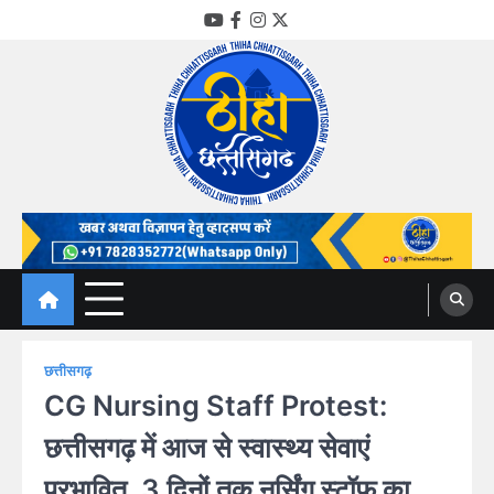
Skip
YouTube
Facebook
Instagram
Twitter
to
content
Thiha Chhattisgarh
गोठ जन-जन के
छत्तीसगढ़
CG Nursing Staff Protest:
छत्तीसगढ़ में आज से स्वास्थ्य सेवाएं
प्रभावित, 3 दिनों तक नर्सिंग स्टॉफ का