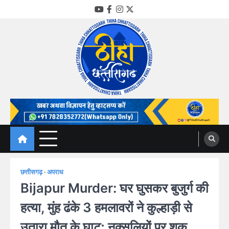
Skip
YouTube
Facebook
Instagram
Twitter
to
content
Thiha Chhattisgarh
गोठ जन-जन के
छत्तीसगढ़
अपराध
Bijapur Murder: घर घुसकर बुजुर्ग की
हत्या, मुंह ढंके 3 हमलावरों ने कुल्हाड़ी से
उतारा मौत के घाट; नक्सलियों पर शक