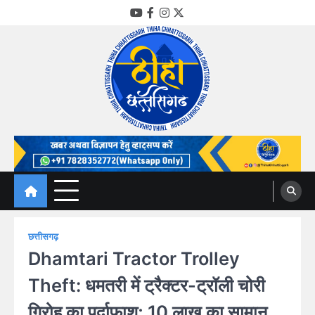
Skip
YouTube
Facebook
Instagram
Twitter
to
content
Thiha Chhattisgarh
गोठ जन-जन के
छत्तीसगढ़
Dhamtari Tractor Trolley
Theft: धमतरी में ट्रैक्टर-ट्रॉली चोरी
गिरोह का पर्दाफाश; 10 लाख का सामान