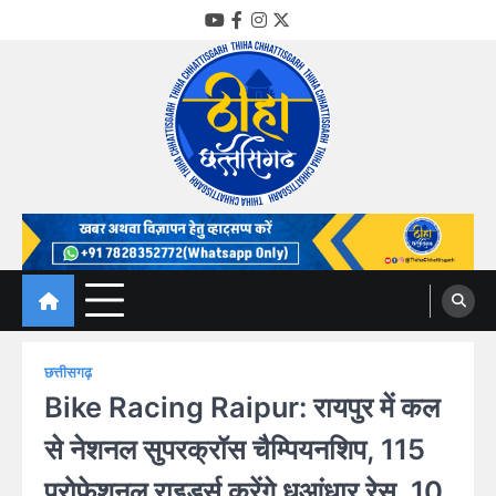
Skip
YouTube
Facebook
Instagram
Twitter
to
content
Thiha Chhattisgarh
गोठ जन-जन के
छत्तीसगढ़
Bike Racing Raipur: रायपुर में कल
से नेशनल सुपरक्रॉस चैम्पियनशिप, 115
प्रोफेशनल राइडर्स करेंगे धुआंधार रेस, 10