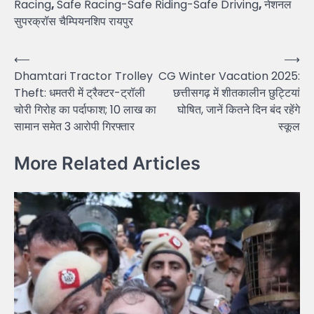
Racing
,
Safe Racing-Safe Riding-Safe Driving
,
नेशनल
सुपरक्रॉस चैम्पियनशिप रायपुर
Post
⟵
⟶
Dhamtari Tractor Trolley
CG Winter Vacation 2025:
navigation
Theft: धमतरी में ट्रैक्टर-ट्रॉली
छत्तीसगढ़ में शीतकालीन छुट्टियां
चोरी गिरोह का पर्दाफाश; 10 लाख का
घोषित, जानें कितने दिन बंद रहेंगे
सामान समेत 3 आरोपी गिरफ्तार
स्कूल
More Related Articles