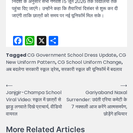
निर्देशों के अनुसार सभी गणवेश 15 जून 2026 तक विद्यालयों तक
पहुंचा दिए जाएंगे। उन्होंने कहा कि तैयारियां दिसंबर से शुरू कर दी
जाएंगी ताकि छात्रों को समय पर नई यूनिफॉर्म मिल सके।
Facebook
WhatsApp
X
Share
Tagged
CG Government School Dress Update
,
CG
New Uniform Pattern
,
CG School Uniform Change
,
अब बदलेगा सरकारी स्कूल ड्रेस
,
सरकारी स्कूल की यूनिफॉर्म में बदलाव
Post
⟵
⟶
Janjgir-Champa School
Gariyaband Naxal
navigation
Viral Video: स्कूल में छात्रों से
Surrender: उदंती एरिया कमेटी के
झाड़ू लगवाते दिखे प्राचार्य, वीडियो
7 नक्सली आज करेंगे आत्मसमर्पण,
वायरल
छोड़ेंगे हथियार
More Related Articles