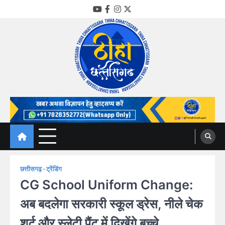
Skip
YouTube
Facebook
Instagram
Twitter
to
content
Thiha Chhattisgarh
गोठ जन-जन के
छत्तीसगढ़
ट्रेंडिंग
CG School Uniform Change:
अब बदलेगा सरकारी स्कूल ड्रेस, नीले चेक
शर्ट और स्लेटी पैंट में दिखेंगे बच्चे